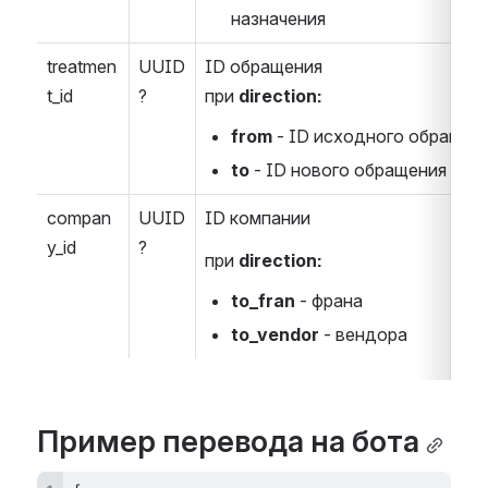
назначения
treatmen
UUID
ID обращения
t_id
?
при 
direction:
from
 - ID исходного обращен
to
 - ID нового обращения
compan
UUID
ID компании
y_id
?
при 
direction:
to_fran
 - франа
to_vendor
 - вендора
Пример перевода на бота