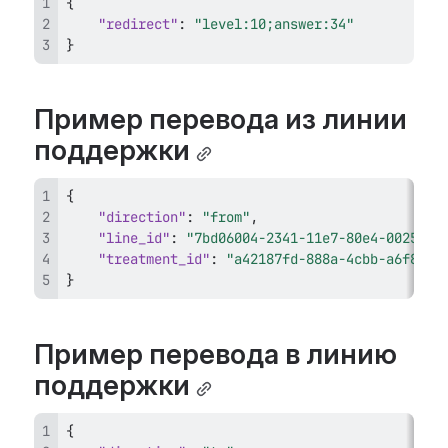
{
"redirect"
:
"level:10;answer:34"
}
Пример перевода из линии 
поддержки
{
"direction"
:
"from"
,
"line_id"
:
"7bd06004-2341-11e7-80e4-0025904
"treatment_id"
:
"a42187fd-888a-4cbb-a6f8-98
}
Пример перевода в линию 
поддержки
{