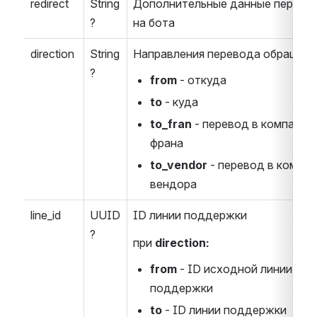
redirect
String
Дополнительные данные перевод
?
на бота
direction
String
Направления перевода обращен
?
from
 - откуда
to
 - куда
to_fran
 - перевод в компанию 
франа
to_vendor
 - перевод в компан
вендора
line_id
UUID
ID линии поддержки
?
при 
direction:
from
 - ID исходной линии 
поддержки
to
 - ID линии поддержки 